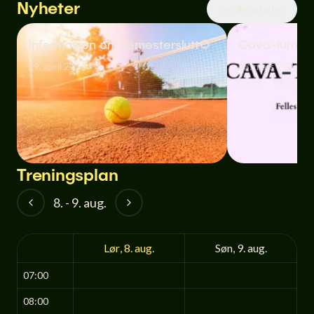
Nyheter
Se alle nyheter
Informasjon om semesterslutt🌻
Cava-turner
29. april 2026
23. mars 2026
Treningsplan
8.
-
9. aug.
Lør
,
8. aug.
Søn
,
9. aug.
07:00
08:00