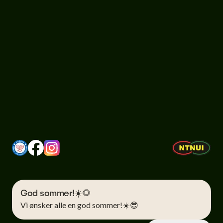
God sommer!☀️🌻
Vi ønsker alle en god sommer!☀️😎